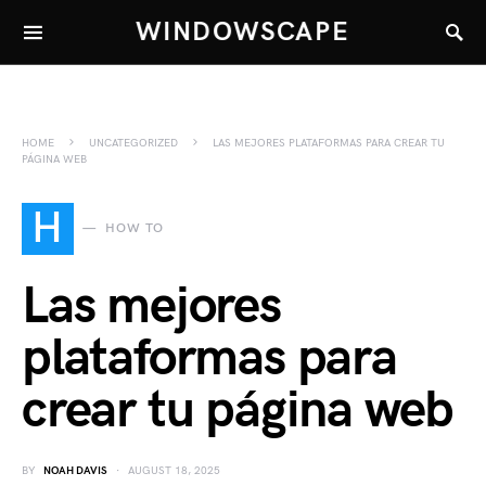
WINDOWSCAPE
HOME
UNCATEGORIZED
LAS MEJORES PLATAFORMAS PARA CREAR TU
PÁGINA WEB
H
HOW TO
Las mejores
plataformas para
crear tu página web
BY
NOAH DAVIS
AUGUST 18, 2025