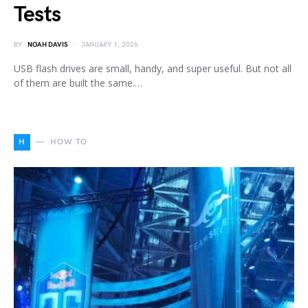
Tests
BY
NOAH DAVIS
JANUARY 1, 2026
USB flash drives are small, handy, and super useful. But not all
of them are built the same.…
H
HOW TO