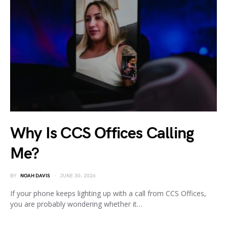
Why Is CCS Offices Calling
Me?
BY
NOAH DAVIS
JUNE 30, 2026
If your phone keeps lighting up with a call from CCS Offices,
you are probably wondering whether it…