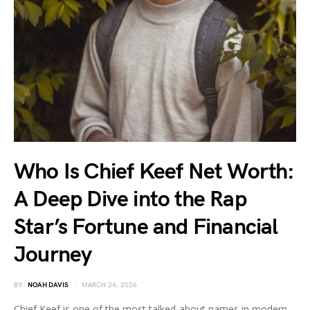
Who Is Chief Keef Net Worth:
A Deep Dive into the Rap
Star’s Fortune and Financial
Journey
BY
NOAH DAVIS
MARCH 24, 2026
Chief Keef is one of the most talked-about names in modern